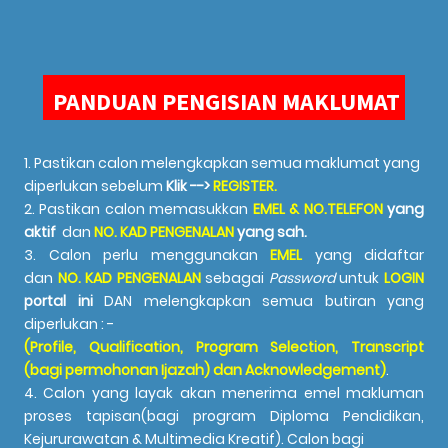
PANDUAN PENGISIAN MAKLUMAT
1. Pastikan calon melengkapkan semua maklumat yang
diperlukan sebelum
Klik -->
REGISTER.
2. Pastikan calon memasukkan
EMEL & NO.TELEFON
yang
aktif
dan
NO. KAD PENGENALAN
yang sah.
3. C
alon perlu menggunakan
EMEL
yang didaftar
dan
NO. KAD PENGENALAN
sebagai
Password
untuk
LOGIN
portal ini
DAN melengkapkan semua butiran yang
diperlukan : -
(Profile, Qualification, Program Selection,
Transcript
(bagi permohonan Ijazah)
dan Acknowledgement)
.
4. Calon yang layak akan menerima emel makluman
proses tapisan(bagi program Diploma Pendidikan,
Kejururawatan & Multimedia Kreatif).
Calon
bagi