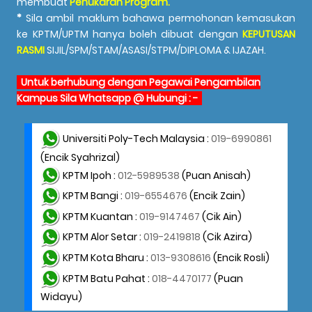
membuat
Penukaran Program.
*
Sila ambil maklum bahawa permohonan kemasukan
ke KPTM/UPTM hanya boleh dibuat dengan
KEPUTUSAN
RASMI
SIJIL/SPM/STAM/ASASI/STPM/DIPLOMA & IJAZAH.
Untuk berhubung dengan Pegawai Pengambilan
Kampus Sila Whatsapp @ Hubungi : -
Universiti Poly-Tech Malaysia :
019-6990861
(Encik Syahrizal)
KPTM Ipoh :
012-5989538
(Puan Anisah)
KPTM Bangi :
019-6554676
(Encik Zain)
KPTM Kuantan :
019-9147467
(Cik Ain)
KPTM Alor Setar :
019-2419818
(Cik Azira)
KPTM Kota Bharu :
013-9308616
(Encik Rosli)
KPTM Batu Pahat :
018-4470177
(Puan
Widayu)